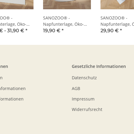
OO® -
SANOZOO® -
SANOZOO® -
terlage, Öko-
Napfunterlage, Öko-
Napfunterlage, 
att
Tex, Tropfen
Tex, Herz
€ -
31,90 €
*
19,90 €
*
29,90 €
*
onen
Gesetzliche Informationen
en
Datenschutz
nformationen
AGB
formationen
Impressum
Widerrufsrecht