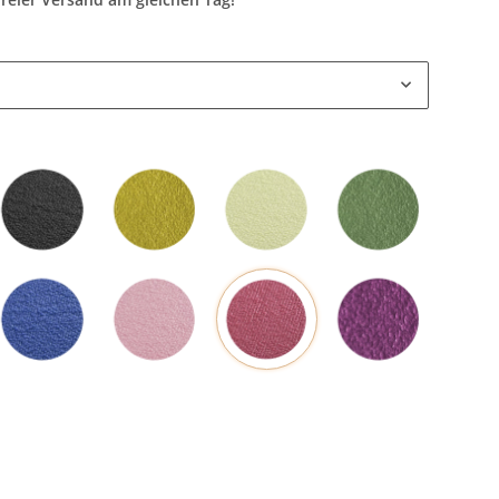
Schwarz
Mangogelb
Grün
Olivgrün
Rot
Blau
Rosa
Pflaume