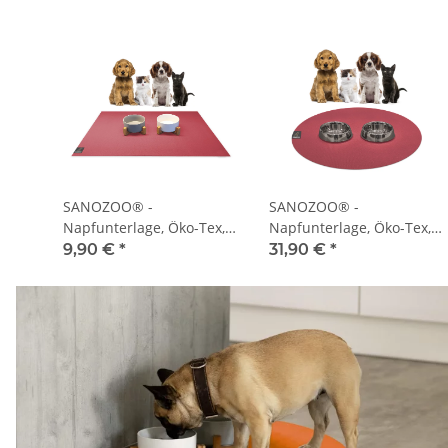
SANOZOO® -
SANOZOO® -
Napfunterlage, Öko-Tex,
Napfunterlage, Öko-Tex,
Rechteckig 30 x 40 cm Rot
Rund 60 cm Rot
9,90 €
*
31,90 €
*