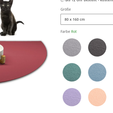
Größe
80 x 160 cm
Farbe
Rot
Hellgrau
Grau
Petrol
Hellblau
Lila
Orange