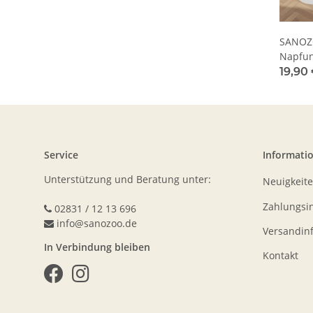
SANOZ
Napfun
Tex, Bl
19,90 
Service
Informati
Unterstützung und Beratung unter:
Neuigkeit
Zahlungsi
02831 / 12 13 696
info@sanozoo.de
Versandin
In Verbindung bleiben
Kontakt