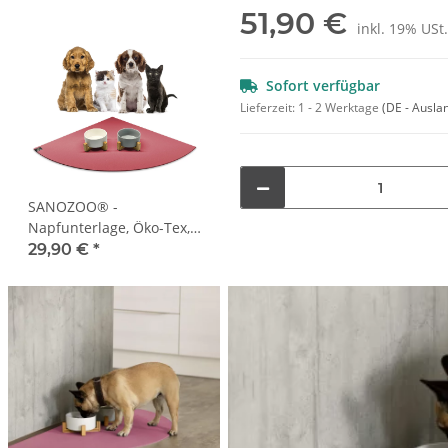
51,90 €
inkl. 19% USt.
Sofort verfügbar
Lieferzeit:
1 - 2 Werktage
(DE - Ausla
SANOZOO® -
Napfunterlage, Öko-Tex,
Eckrund 60 x 60 cm Rot
29,90 €
*