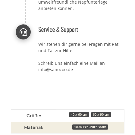
umweltfreundliche Napfunterlage
anbieten können.
Service & Support
Wir stehen dir gerne bei Fragen mit Rat
und Tat zur Hilfe.
Schreib uns einfach eine Mail an
info@sanozoo.de
Produkteigenschaft
Wert
40 x 60 cm
60 x 90 cm
Größe:
Material:
100% Eco-PureFoam