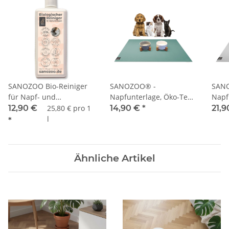
SANOZOO Bio-Reiniger
SANOZOO® -
SAN
für Napf- und
Napfunterlage, Öko-Tex,
Napf
Tierunterlagen
Rechteckig 40 x 60 cm
Rech
12,90 €
25,80 € pro 1
14,90 €
*
21,
Petrol
30/4
l
*
Ähnliche Artikel