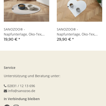
SANOZOO® -
SANOZOO® -
Napfunterlage, Öko-Tex,
Napfunterlage, Öko-Tex,
Tropfen
Herz
19,90 €
*
29,90 €
*
Service
Unterstützung und Beratung unter:
02831 / 12 13 696
info@sanozoo.de
In Verbindung bleiben