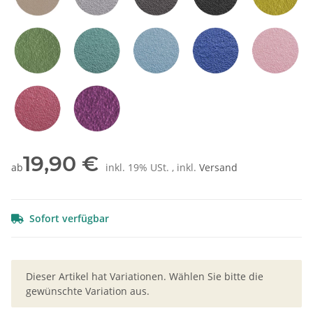
Sand / Beige
Hellgrau
Grau
Schwarz
Mangog
Olivgrün
Petrol
Hellblau
Blau
Rosa
Rot
Pflaume
19,90 €
ab
inkl. 19% USt. , inkl.
Versand
Sofort verfügbar
x
Dieser Artikel hat Variationen. Wählen Sie bitte die
gewünschte Variation aus.