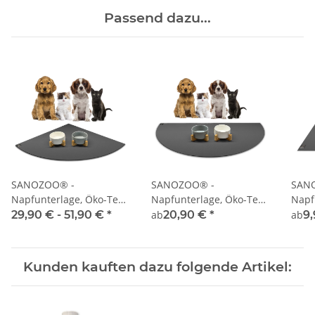
Passend dazu...
SANOZOO® -
SANOZOO® -
SAN
Napfunterlage, Öko-Tex,
Napfunterlage, Öko-Tex,
Napf
Eckrund
Halbrund
Rech
29,90 € -
51,90 €
*
ab
20,90 €
*
ab
9
Kunden kauften dazu folgende Artikel: