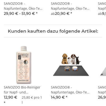
SANOZOO® -
SANOZOO® -
SAN
Napfunterlage, Öko-Tex,
Napfunterlage, Öko-Tex,
Napf
Eckrund
Halbrund
Rech
29,90 € -
51,90 €
*
ab
20,90 €
*
ab
9
Kunden kauften dazu folgende Artikel:
SANOZOO Bio-Reiniger
SANOZOO® -
SAN
für Napf- und
Napfunterlage, Öko-Tex,
Napf
Tierunterlagen
Rechteckig 40 x 60 cm
Rech
12,90 €
25,80 € pro 1
14,90 €
*
26,
Grau
Hell
l
*