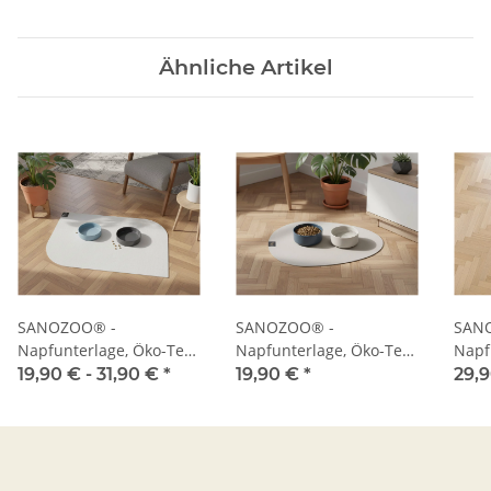
Ähnliche Artikel
SANOZOO® -
SANOZOO® -
SAN
Napfunterlage, Öko-Tex,
Napfunterlage, Öko-Tex,
Napf
Blatt
Tropfen
Herz
19,90 € -
31,90 €
*
19,90 €
*
29,