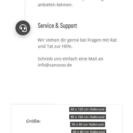
anbieten können.
Service & Support
Wir stehen dir gerne bei Fragen mit Rat
und Tat zur Hilfe.
Schreib uns einfach eine Mail an
info@sanozoo.de
Produkteigenschaft
Wert
60 x 120 cm Halbrund
80 x 160 cm Halbrund
Größe:
30 x 60 cm Halbrund
40 x 80 cm Halbrund