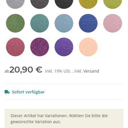
Hellgrau
Grau
Schwarz
Mangogelb
Grün
Olivgrün
Petrol
Hellblau
Blau
Rosa
Rot
Pflaume
Lila
Orange
20,90 €
ab
inkl. 19% USt. , inkl.
Versand
Sofort verfügbar
x
Dieser Artikel hat Variationen. Wählen Sie bitte die
gewünschte Variation aus.