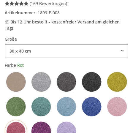
(169 Bewertungen)
Artikelnummer:
1899-E-008
📦
Bis 12 Uhr bestellt - kostenfreier Versand am gleichen
Tag!
Größe
30 x 40 cm
Farbe
Rot
Sand / Beige
Hellgrau
Grau
Schwarz
Mangog
Olivgrün
Petrol
Hellblau
Blau
Rosa