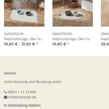
SANOZOO® -
SANOZOO® -
SAN
Napfunterlage, Öko-Tex,
Napfunterlage, Öko-Tex,
Napf
Blatt
Tropfen
Herz
19,90 € -
31,90 €
*
19,90 €
*
29,
Service
Unterstützung und Beratung unter:
02831 / 12 13 696
info@sanozoo.de
In Verbindung bleiben