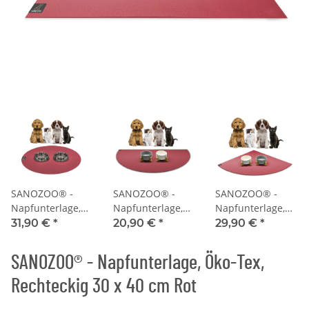
SANOZOO® -
SANOZOO® -
SANOZOO® -
Napfunterlage,
Napfunterlage,
Napfunterlage,
Öko-Tex, Rund
Öko-Tex,
Öko-Tex,
31,90 €
*
20,90 €
*
29,90 €
*
60 cm Rot
Halbrund 30 x 60
Eckrund 60 x 60
cm Rot
cm Rot
SANOZOO® - Napfunterlage, Öko-Tex,
Rechteckig 30 x 40 cm Rot