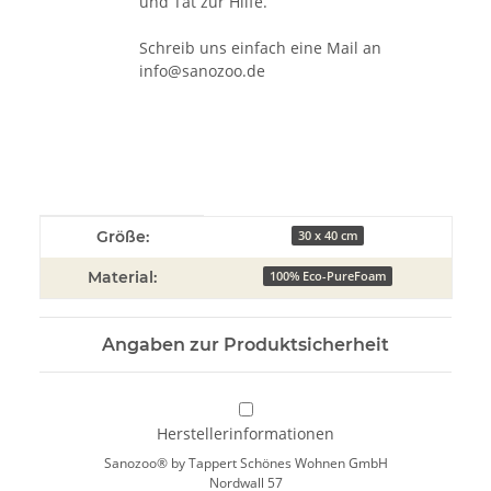
und Tat zur Hilfe.
Schreib uns einfach eine Mail an
info@sanozoo.de
Produkteigenschaft
Wert
Größe:
30 x 40 cm
Material:
100% Eco-PureFoam
Angaben zur Produktsicherheit
Herstellerinformationen
Sanozoo® by Tappert Schönes Wohnen GmbH
Nordwall 57