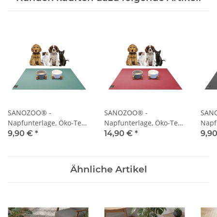
SANOZOO® -
SANOZOO® -
SAN
Napfunterlage, Öko-Tex,
Napfunterlage, Öko-Tex,
Napf
Rechteckig 30 x 40 cm
Rechteckig 40 x 60 cm
Rech
9,90 €
*
14,90 €
*
9,9
Petrol
Rot
Grau
Ähnliche Artikel