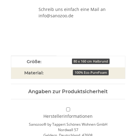
Schreib uns einfach eine Mail an
info@sanozoo.de
Produkteigenschaft
Wert
Größe:
80 x 160 cm Halbrund
Material:
100% Eco-PureFoam
Angaben zur Produktsicherheit
Herstellerinformationen
Sanozoo® by Tappert Schönes Wohnen GmbH
Nordwall 57
Geldern, Deutschland, 47608