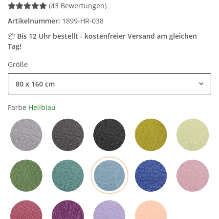
(43 Bewertungen)
Artikelnummer:
1899-HR-038
📦
Bis 12 Uhr bestellt - kostenfreier Versand am gleichen
Tag!
Größe
80 x 160 cm
Farbe
Hellblau
Hellgrau
Grau
Schwarz
Mangogelb
Grün
Hellblau
Olivgrün
Petrol
Blau
Rosa