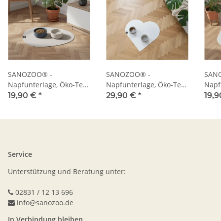
SANOZOO® -
SANOZOO® -
SAN
Napfunterlage, Öko-Tex,
Napfunterlage, Öko-Tex,
Napf
Tropfen
Herz
Blatt
19,90 €
*
29,90 €
*
19,9
Service
Unterstützung und Beratung unter:
02831 / 12 13 696
info@sanozoo.de
In Verbindung bleiben