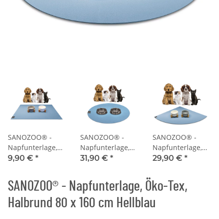
SANOZOO® -
SANOZOO® -
SANOZOO® -
Napfunterlage,
Napfunterlage,
Napfunterlage,
Öko-Tex,
Öko-Tex, Rund
Öko-Tex,
9,90 €
*
31,90 €
*
29,90 €
*
Rechteckig 30 x
60 cm Hellblau
Eckrund 60 x 60
40 cm Hellblau
cm Hellblau
SANOZOO® - Napfunterlage, Öko-Tex,
Halbrund 80 x 160 cm Hellblau