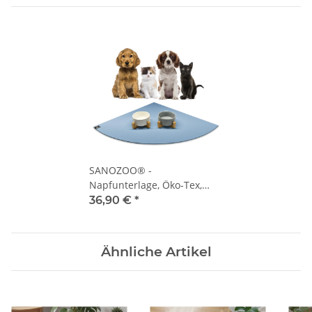
SANOZOO® -
Napfunterlage, Öko-Tex,
Eckrund 80 x 80 cm Hellblau
36,90 €
*
Ähnliche Artikel