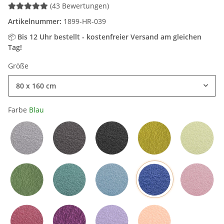
(43 Bewertungen)
Artikelnummer:
1899-HR-039
📦
Bis 12 Uhr bestellt - kostenfreier Versand am gleichen
Tag!
Größe
80 x 160 cm
Farbe
Blau
Hellgrau
Grau
Schwarz
Mangogelb
Grün
Blau
Olivgrün
Petrol
Hellblau
Rosa