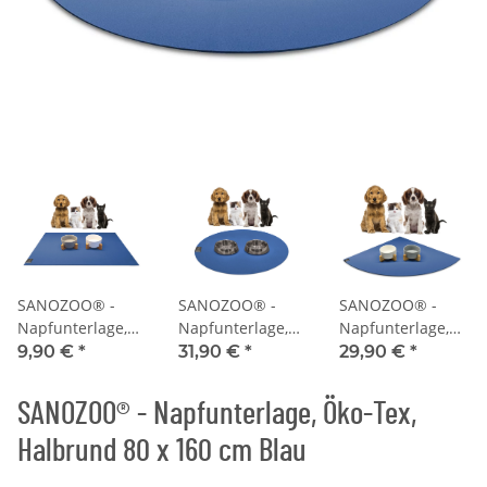
SANOZOO® -
SANOZOO® -
SANOZOO® -
Napfunterlage,
Napfunterlage,
Napfunterlage,
Öko-Tex,
Öko-Tex, Rund
Öko-Tex,
9,90 €
*
31,90 €
*
29,90 €
*
Rechteckig 30 x
60 cm Blau
Eckrund 60 x 60
40 cm Blau
cm Blau
SANOZOO® - Napfunterlage, Öko-Tex,
Halbrund 80 x 160 cm Blau