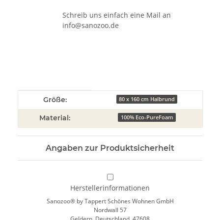
Schreib uns einfach eine Mail an
info@sanozoo.de
Produkteigenschaft
Wert
Größe:
80 x 160 cm Halbrund
Material:
100% Eco-PureFoam
Angaben zur Produktsicherheit
Herstellerinformationen
Sanozoo® by Tappert Schönes Wohnen GmbH
Nordwall 57
Geldern, Deutschland, 47608