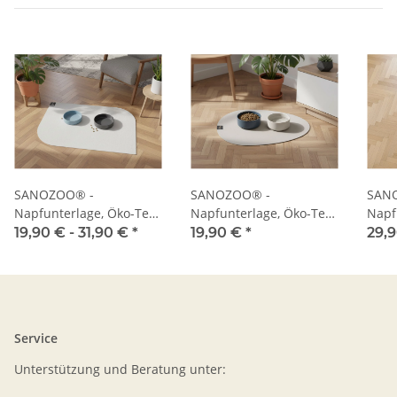
SANOZOO® -
SANOZOO® -
SAN
Napfunterlage, Öko-Tex,
Napfunterlage, Öko-Tex,
Napf
Blatt
Tropfen
Herz
19,90 € -
31,90 €
*
19,90 €
*
29,
Service
Unterstützung und Beratung unter: