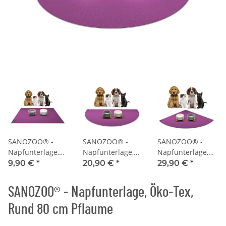
SANOZOO® -
SANOZOO® -
SANOZOO® -
Napfunterlage,
Napfunterlage,
Napfunterlage,
Öko-Tex,
Öko-Tex,
Öko-Tex,
9,90 €
*
20,90 €
*
29,90 €
*
Rechteckig 30 x
Halbrund 30 x 60
Eckrund 60 x 60
40 cm Pflaume
cm Pflaume
cm Pflaume
SANOZOO® - Napfunterlage, Öko-Tex,
Rund 80 cm Pflaume