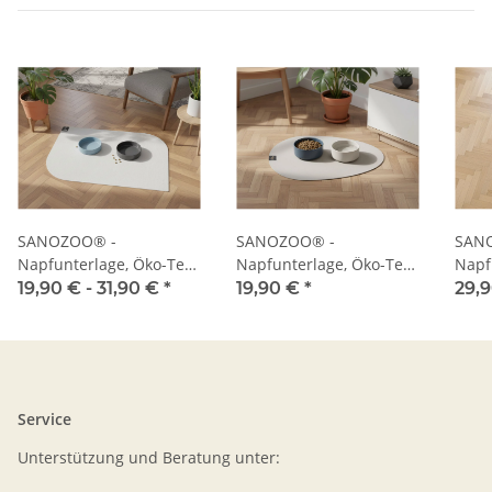
SANOZOO® -
SANOZOO® -
SAN
Napfunterlage, Öko-Tex,
Napfunterlage, Öko-Tex,
Napf
Blatt
Tropfen
Herz
19,90 € -
31,90 €
*
19,90 €
*
29,
Service
Unterstützung und Beratung unter: