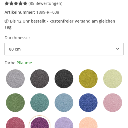
(85 Bewertungen)
Artikelnummer:
1899-R--038
📦
Bis 12 Uhr bestellt - kostenfreier Versand am gleichen
Tag!
Durchmesser
80 cm
Farbe
Pflaume
Hellgrau
Grau
Schwarz
Mangogelb
Grün
Olivgrün
Petrol
Hellblau
Blau
Rosa