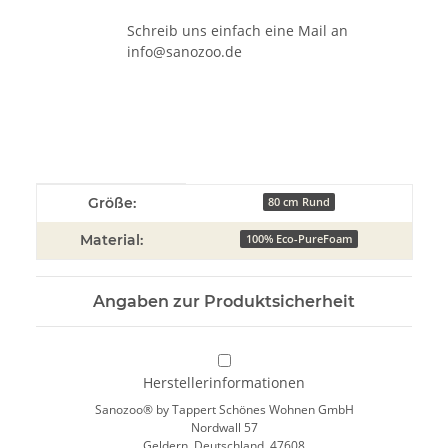
Schreib uns einfach eine Mail an
info@sanozoo.de
Produkteigenschaft
Wert
Größe:
80 cm Rund
Material:
100% Eco-PureFoam
Angaben zur Produktsicherheit
Herstellerinformationen
Sanozoo® by Tappert Schönes Wohnen GmbH
Nordwall 57
Geldern, Deutschland, 47608