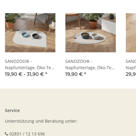
SANOZOO® -
SANOZOO® -
SAN
Napfunterlage, Öko-Tex,
Napfunterlage, Öko-Tex,
Napf
Blatt
Tropfen
Herz
19,90 € -
31,90 €
*
19,90 €
*
29,
Service
Unterstützung und Beratung unter:
02831 / 12 13 696