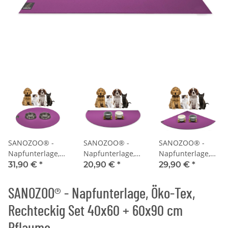
SANOZOO® -
SANOZOO® -
SANOZOO® -
Napfunterlage,
Napfunterlage,
Napfunterlage,
Öko-Tex, Rund
Öko-Tex,
Öko-Tex,
31,90 €
*
20,90 €
*
29,90 €
*
60 cm Pflaume
Halbrund 30 x 60
Eckrund 60 x 60
cm Pflaume
cm Pflaume
SANOZOO® - Napfunterlage, Öko-Tex,
Rechteckig Set 40x60 + 60x90 cm