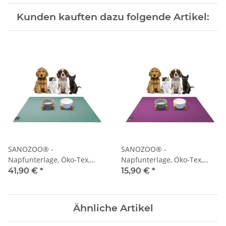
Kunden kauften dazu folgende Artikel:
SANOZOO® -
SANOZOO® -
Napfunterlage, Öko-Tex,
Napfunterlage, Öko-Tex,
Rechteckig 60 x 120 cm
Rechteckig Set 2x 30x40cm
41,90 €
*
15,90 €
*
Petrol
Pflaume
Ähnliche Artikel