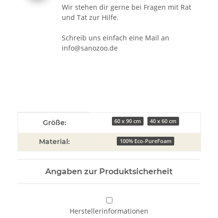
Wir stehen dir gerne bei Fragen mit Rat
und Tat zur Hilfe.
Schreib uns einfach eine Mail an
info@sanozoo.de
Produkteigenschaft
Wert
60 x 90 cm
40 x 60 cm
Größe:
Material:
100% Eco-PureFoam
Angaben zur Produktsicherheit
Herstellerinformationen