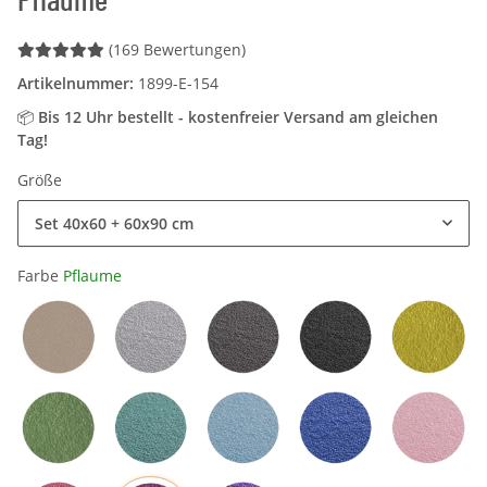
Pflaume
(169 Bewertungen)
Artikelnummer:
1899-E-154
📦
Bis 12 Uhr bestellt - kostenfreier Versand am gleichen
Tag!
Größe
Set 40x60 + 60x90 cm
Farbe
Pflaume
Sand / Beige
Hellgrau
Grau
Schwarz
Mangog
Olivgrün
Petrol
Hellblau
Blau
Rosa