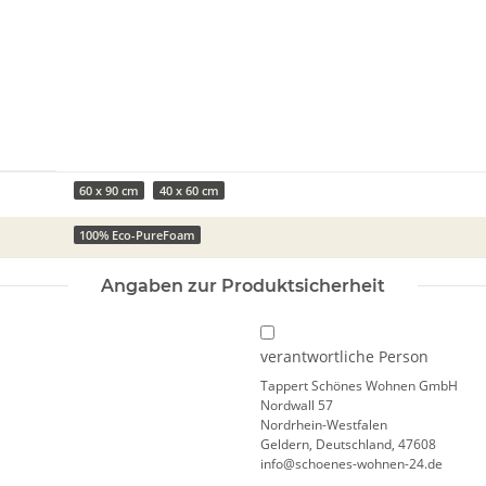
60 x 90 cm
40 x 60 cm
100% Eco-PureFoam
Angaben zur Produktsicherheit
verantwortliche Person
Tappert Schönes Wohnen GmbH
Nordwall 57
Nordrhein-Westfalen
Geldern, Deutschland, 47608
info@schoenes-wohnen-24.de