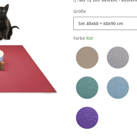
Größe
Set 40x60 + 60x90 cm
Farbe
Rot
Sand / Beige
Hellgrau
Petrol
Hellblau
Lila