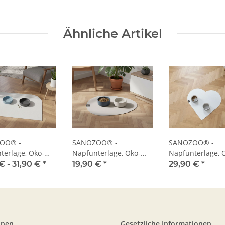
Ähnliche Artikel
OO® -
SANOZOO® -
SANOZOO® -
terlage, Öko-
Napfunterlage, Öko-
Napfunterlage, 
att
Tex, Tropfen
Tex, Herz
€ -
31,90 €
*
19,90 €
*
29,90 €
*
onen
Gesetzliche Informationen