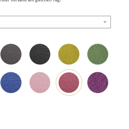
Grau
Schwarz
Mangogelb
Olivgrün
Rot
Blau
Rosa
Pflaume