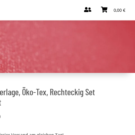
0,00 €
rlage, Öko-Tex, Rechteckig Set
t
)
freier Versand am gleichen Tag!