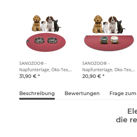
SANOZOO® -
SANOZOO® -
Napfunterlage, Öko-Tex,
Napfunterlage, Öko-Tex,
Rund 60 cm Rot
Halbrund 30 x 60 cm Rot
31,90 €
*
20,90 €
*
Beschreibung
Bewertungen
Frage zum 
El
die 