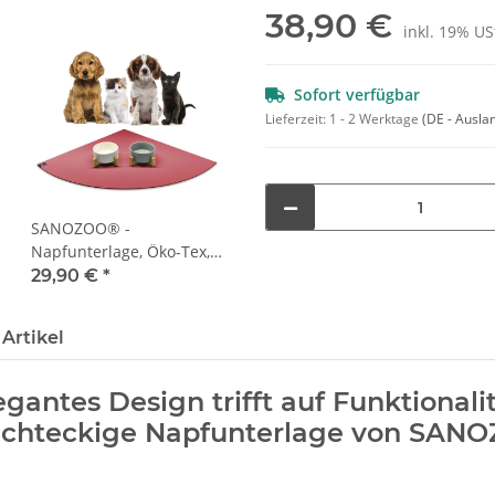
38,90 €
inkl. 19% USt
Sofort verfügbar
Lieferzeit:
1 - 2 Werktage
(DE - Ausla
SANOZOO® -
Napfunterlage, Öko-Tex,
Eckrund 60 x 60 cm Rot
29,90 €
*
Artikel
egantes Design trifft auf Funktionalit
rechteckige Napfunterlage von SAN