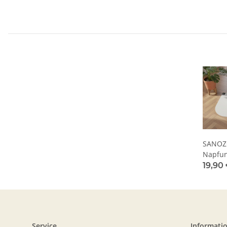
SANOZ
Napfun
Tex, Bl
19,90 
Service
Informati