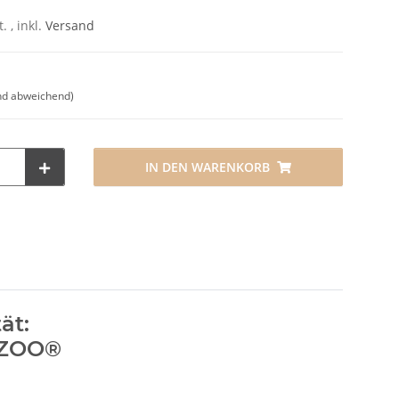
. , inkl.
Versand
nd abweichend)
IN DEN WARENKORB
ät:
OZOO®