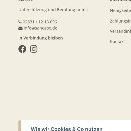
Unterstützung und Beratung unter:
Neuigkeit
Zahlungsi
02831 / 12 13 696
info@sanozoo.de
Versandin
In Verbindung bleiben
Kontakt
VERTRAG WIDERRUFEN
Wie wir Cookies & Co nutzen