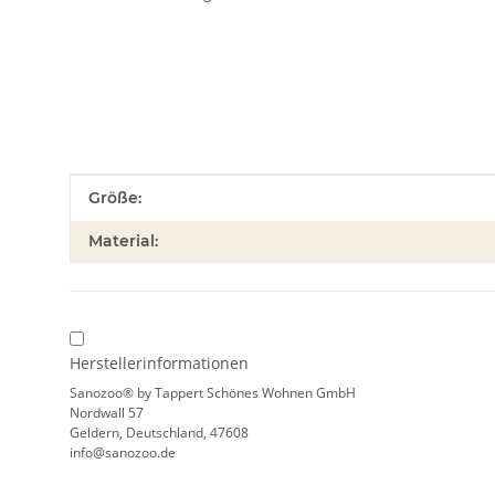
Produkteigenschaft
Wert
Größe:
Material:
Herstellerinformationen
Sanozoo® by Tappert Schönes Wohnen GmbH
Nordwall 57
Geldern, Deutschland, 47608
info@sanozoo.de