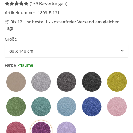
(169 Bewertungen)
Artikelnummer:
1899-E-131
📦
Bis 12 Uhr bestellt - kostenfreier Versand am gleichen
Tag!
Größe
80 x 140 cm
Farbe
Pflaume
Sand / Beige
Hellgrau
Grau
Schwarz
Mangog
Olivgrün
Petrol
Hellblau
Blau
Rosa