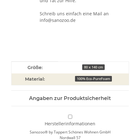
und Tat zur Hilfe.
Schreib uns einfach eine Mail an
info@sanozoo.de
Produkteigenschaft
Wert
Größe:
80 x 140 cm
Material:
100% Eco-PureFoam
Angaben zur Produktsicherheit
Herstellerinformationen
Sanozoo® by Tappert Schönes Wohnen GmbH
Nordwall 57