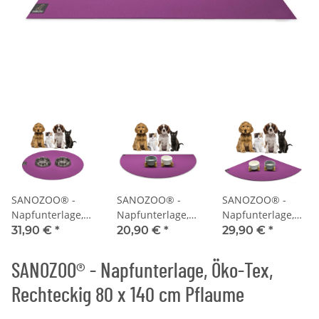
SANOZOO® -
SANOZOO® -
SANOZOO® -
Napfunterlage,
Napfunterlage,
Napfunterlage,
Öko-Tex, Rund
Öko-Tex,
Öko-Tex,
31,90 €
*
20,90 €
*
29,90 €
*
60 cm Pflaume
Halbrund 30 x 60
Eckrund 60 x 60
cm Pflaume
cm Pflaume
SANOZOO® - Napfunterlage, Öko-Tex,
Rechteckig 80 x 140 cm Pflaume