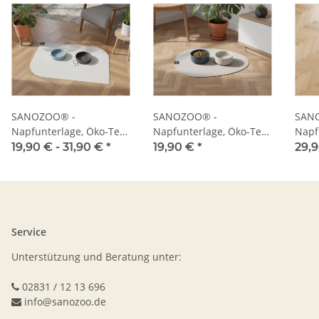
SANOZOO® -
SANOZOO® -
SAN
Napfunterlage, Öko-Tex,
Napfunterlage, Öko-Tex,
Napf
Blatt
Tropfen
Herz
19,90 € -
31,90 €
*
19,90 €
*
29,
Service
Unterstützung und Beratung unter:
02831 / 12 13 696
info@sanozoo.de