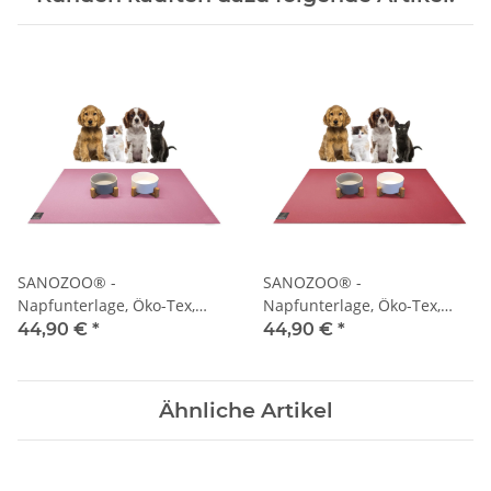
SANOZOO® -
SANOZOO® -
Napfunterlage, Öko-Tex,
Napfunterlage, Öko-Tex,
Rechteckig 80 x 140 cm Rosa
Rechteckig 80 x 140 cm Rot
44,90 €
*
44,90 €
*
Ähnliche Artikel