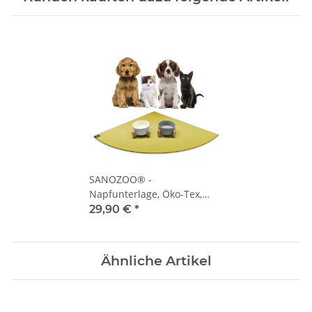
SANOZOO® -
Napfunterlage, Öko-Tex,
Eckrund 60 x 60 cm
29,90 €
*
Mangogelb
Ähnliche Artikel