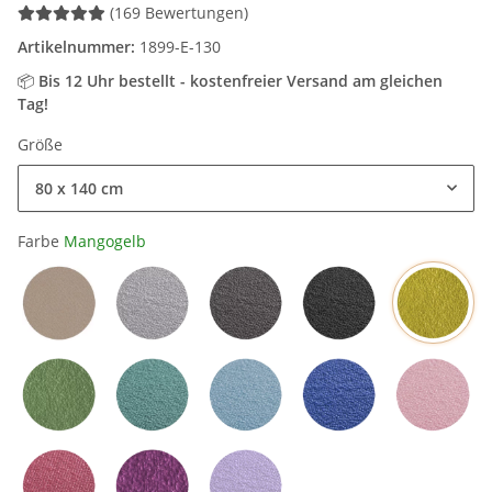
(169 Bewertungen)
Artikelnummer:
1899-E-130
📦
Bis 12 Uhr bestellt - kostenfreier Versand am gleichen
Tag!
Größe
80 x 140 cm
Farbe
Mangogelb
Mangog
Sand / Beige
Hellgrau
Grau
Schwarz
Olivgrün
Petrol
Hellblau
Blau
Rosa