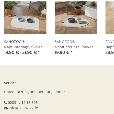
SANOZOO® -
SANOZOO® -
SAN
Napfunterlage, Öko-Tex,
Napfunterlage, Öko-Tex,
Napf
Blatt
Tropfen
Herz
19,90 € -
31,90 €
*
19,90 €
*
29,
Service
Unterstützung und Beratung unter:
02831 / 12 13 696
info@sanozoo.de