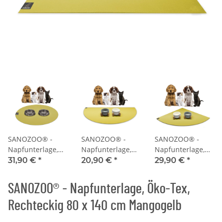
SANOZOO® -
SANOZOO® -
SANOZOO® -
Napfunterlage,
Napfunterlage,
Napfunterlage,
Öko-Tex, Rund
Öko-Tex,
Öko-Tex,
31,90 €
*
20,90 €
*
29,90 €
*
60 cm
Halbrund 30 x 60
Eckrund 60 x 60
Mangogelb
cm Mangogelb
cm Mangogelb
SANOZOO® - Napfunterlage, Öko-Tex,
Rechteckig 80 x 140 cm Mangogelb