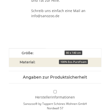
und Tat zur Hilfe.
Schreib uns einfach eine Mail an
info@sanozoo.de
Produkteigenschaft
Wert
Größe:
80 x 140 cm
Material:
100% Eco-PureFoam
Angaben zur Produktsicherheit
Herstellerinformationen
Sanozoo® by Tappert Schönes Wohnen GmbH
Nordwall 57