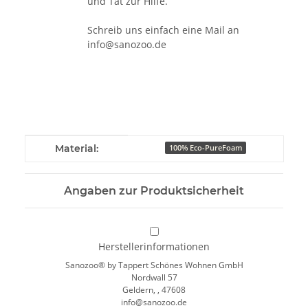
und Tat zur Hilfe.
Schreib uns einfach eine Mail an
info@sanozoo.de
Produkteigenschaft
Wert
Material:
100% Eco-PureFoam
Angaben zur Produktsicherheit
Herstellerinformationen
Sanozoo® by Tappert Schönes Wohnen GmbH
Nordwall 57
Geldern, , 47608
info@sanozoo.de