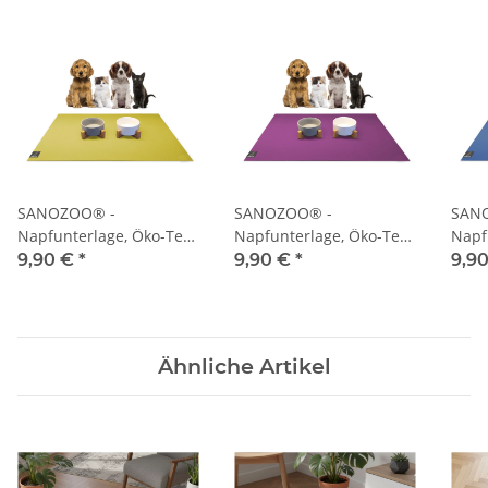
SANOZOO® -
SANOZOO® -
SAN
Napfunterlage, Öko-Tex,
Napfunterlage, Öko-Tex,
Napf
Rechteckig 30 x 40 cm
Rechteckig 30 x 40 cm
Rech
9,90 €
*
9,90 €
*
9,9
Mangogelb
Pflaume
Blau
Ähnliche Artikel