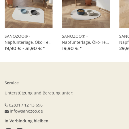
SANOZOO® -
SANOZOO® -
SAN
Napfunterlage, Öko-Tex,
Napfunterlage, Öko-Tex,
Napf
Blatt
Tropfen
Herz
19,90 € -
31,90 €
*
19,90 €
*
29,
Service
Unterstützung und Beratung unter:
02831 / 12 13 696
info@sanozoo.de
In Verbindung bleiben