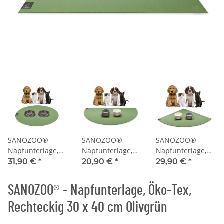
SANOZOO® -
SANOZOO® -
SANOZOO® -
Napfunterlage,
Napfunterlage,
Napfunterlage,
Öko-Tex, Rund
Öko-Tex,
Öko-Tex,
31,90 €
*
20,90 €
*
29,90 €
*
60 cm Olivgrün
Halbrund 30 x 60
Eckrund 60 x 60
cm Olivgrün
cm Olivgrün
SANOZOO® - Napfunterlage, Öko-Tex,
Rechteckig 30 x 40 cm Olivgrün