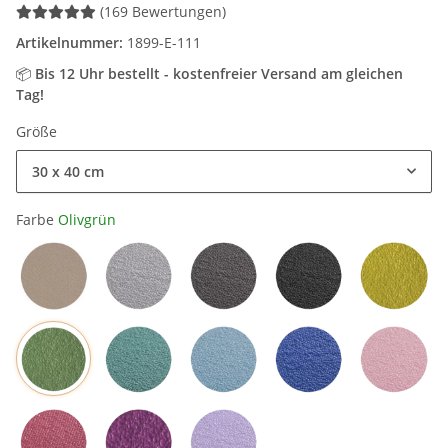
(169 Bewertungen)
Artikelnummer:
1899-E-111
📦
Bis 12 Uhr bestellt - kostenfreier Versand am gleichen
Tag!
Größe
30 x 40 cm
Farbe
Olivgrün
Sand / Beige
Hellgrau
Grau
Schwarz
Mangog
Olivgrün
Petrol
Hellblau
Blau
Rosa