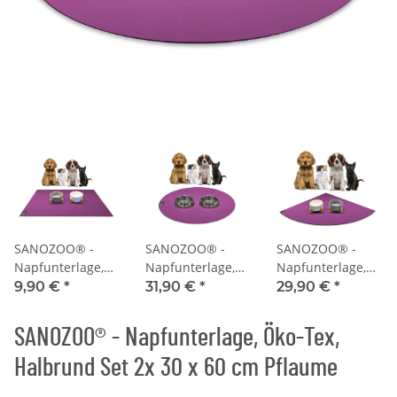
SANOZOO® -
SANOZOO® -
SANOZOO® -
Napfunterlage,
Napfunterlage,
Napfunterlage,
Öko-Tex,
Öko-Tex, Rund
Öko-Tex,
9,90 €
*
31,90 €
*
29,90 €
*
Rechteckig 30 x
60 cm Pflaume
Eckrund 60 x 60
40 cm Pflaume
cm Pflaume
SANOZOO® - Napfunterlage, Öko-Tex,
Halbrund Set 2x 30 x 60 cm Pflaume