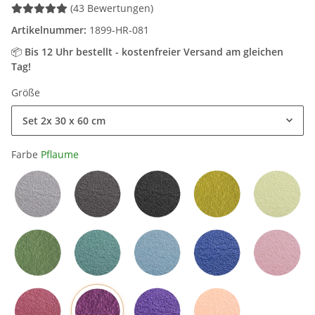
(43 Bewertungen)
Artikelnummer:
1899-HR-081
📦
Bis 12 Uhr bestellt - kostenfreier Versand am gleichen
Tag!
Größe
Set 2x 30 x 60 cm
Farbe
Pflaume
Hellgrau
Grau
Schwarz
Mangogelb
Grün
Olivgrün
Petrol
Hellblau
Blau
Rosa