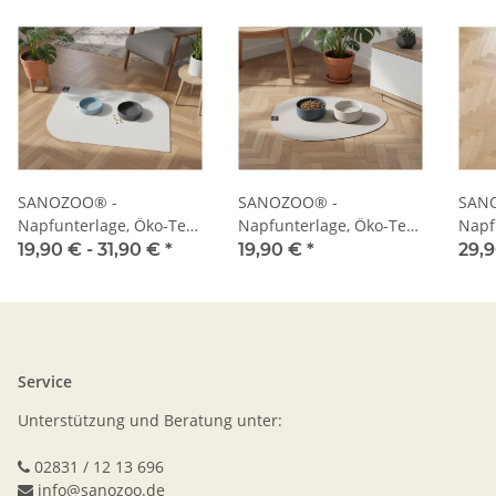
SANOZOO® -
SANOZOO® -
SAN
Napfunterlage, Öko-Tex,
Napfunterlage, Öko-Tex,
Napf
Blatt
Tropfen
Herz
19,90 € -
31,90 €
*
19,90 €
*
29,
Service
Unterstützung und Beratung unter:
02831 / 12 13 696
info@sanozoo.de