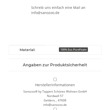
Schreib uns einfach eine Mail an
info@sanozoo.de
Produkteigenschaft
Wert
Material:
100% Eco-PureFoam
Angaben zur Produktsicherheit
Herstellerinformationen
Sanozoo® by Tappert Schönes Wohnen GmbH
Nordwall 57
Geldern, , 47608
info@sanozoo.de