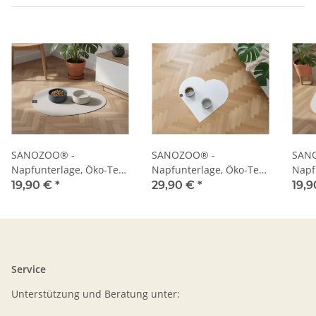
SANOZOO® -
SANOZOO® -
SAN
Napfunterlage, Öko-Tex,
Napfunterlage, Öko-Tex,
Napf
Tropfen
Herz
Blatt
19,90 €
*
29,90 €
*
19,9
Service
Unterstützung und Beratung unter: