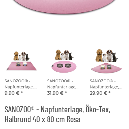
SANOZOO® -
SANOZOO® -
SANOZOO® -
Napfunterlage,
Napfunterlage,
Napfunterlage,
Öko-Tex,
Öko-Tex, Rund
Öko-Tex,
9,90 €
*
31,90 €
*
29,90 €
*
Rechteckig 30 x
60 cm Rosa
Eckrund 60 x 60
40 cm Rosa
cm Rosa
SANOZOO® - Napfunterlage, Öko-Tex,
Halbrund 40 x 80 cm Rosa