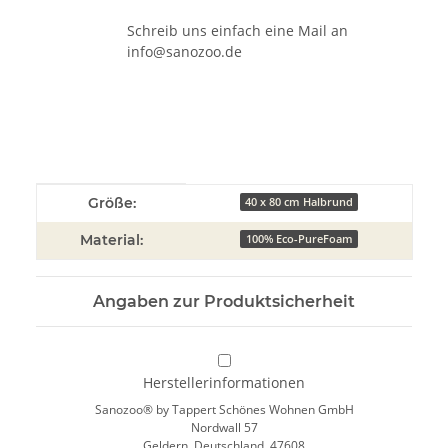
Schreib uns einfach eine Mail an
info@sanozoo.de
Produkteigenschaft
Wert
Größe:
40 x 80 cm Halbrund
Material:
100% Eco-PureFoam
Angaben zur Produktsicherheit
Herstellerinformationen
Sanozoo® by Tappert Schönes Wohnen GmbH
Nordwall 57
Geldern, Deutschland, 47608