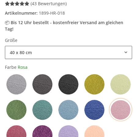
(43 Bewertungen)
Artikelnummer:
1899-HR-018
📦
Bis 12 Uhr bestellt - kostenfreier Versand am gleichen
Tag!
Größe
40 x 80 cm
Farbe
Rosa
Hellgrau
Grau
Schwarz
Mangogelb
Grün
Rosa
Olivgrün
Petrol
Hellblau
Blau