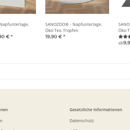
apfunterlage,
SANOZOO® - Napfunterlage,
SANOZ
Öko-Tex, Tropfen
Öko-T
,90 €
*
19,90 €
*
ab
9,
onen
Gesetzliche Informationen
en
Datenschutz