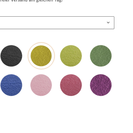
Mangogelb
Schwarz
Grün
Olivgrün
Blau
Rosa
Rot
Pflaume