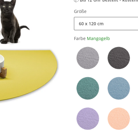
Größe
60 x 120 cm
Farbe
Mangogelb
Hellgrau
Grau
Petrol
Hellblau
Lila
Orange