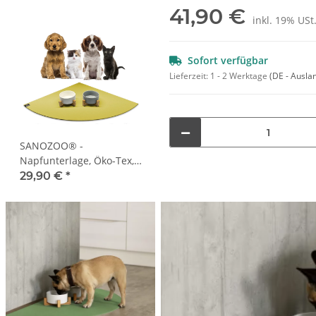
41,90 €
inkl. 19% USt.
Sofort verfügbar
Lieferzeit:
1 - 2 Werktage
(DE - Ausla
SANOZOO® -
Napfunterlage, Öko-Tex,
Eckrund 60 x 60 cm
29,90 €
*
Mangogelb