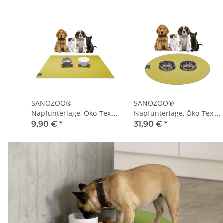
SANOZOO® -
SANOZOO® -
Napfunterlage, Öko-Tex,
Napfunterlage, Öko-Tex,
Rechteckig 30 x 40 cm
Rund 60 cm Mangogelb
9,90 €
*
31,90 €
*
Mangogelb