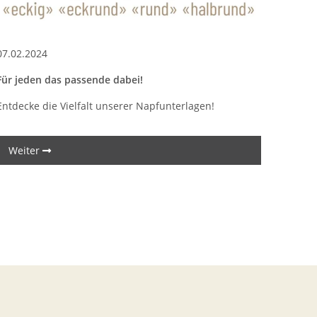
07.02.2024
31.01.
Für jeden das passende dabei!
Geruch
Entdecke die Vielfalt unserer Napfunterlagen!
Schlus
Weiter
Wei