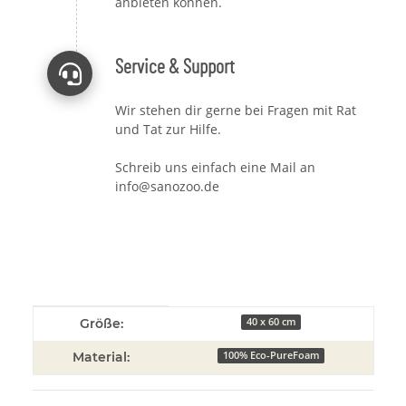
anbieten können.
Service & Support
Wir stehen dir gerne bei Fragen mit Rat
und Tat zur Hilfe.
Schreib uns einfach eine Mail an
info@sanozoo.de
Produkteigenschaft
Wert
Größe:
40 x 60 cm
Material:
100% Eco-PureFoam