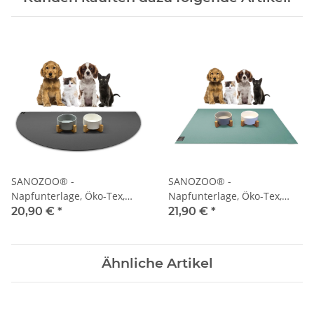
SANOZOO® -
SANOZOO® -
Napfunterlage, Öko-Tex,
Napfunterlage, Öko-Tex,
Halbrund 30 x 60 cm Grau
Rechteckig 60 x 60 cm Petrol
20,90 €
*
21,90 €
*
Ähnliche Artikel