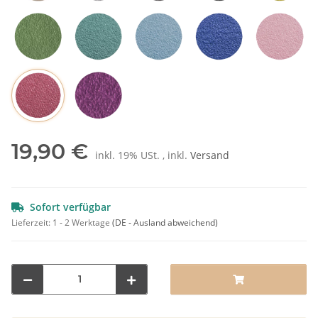
Sand / Beige
Hellgrau
Grau
Schwarz
Mangog
Olivgrün
Petrol
Hellblau
Blau
Rosa
Rot
Pflaume
19,90 €
inkl. 19% USt. , inkl.
Versand
Sofort verfügbar
Lieferzeit:
1 - 2 Werktage
(DE - Ausland abweichend)