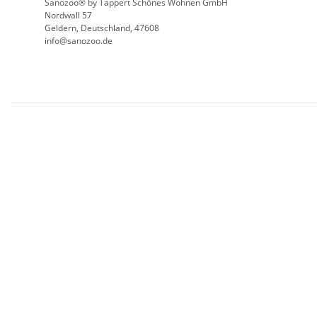
Sanozoo® by Tappert Schönes Wohnen GmbH
Nordwall 57
Geldern, Deutschland, 47608
info@sanozoo.de