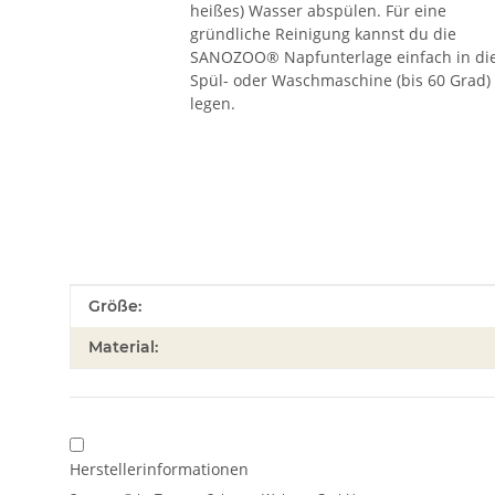
heißes) Wasser abspülen. Für eine
gründliche Reinigung kannst du die
SANOZOO® Napfunterlage einfach in di
Spül- oder Waschmaschine (bis 60 Grad)
legen.
Produkteigenschaft
Wert
Größe:
Material:
Herstellerinformationen