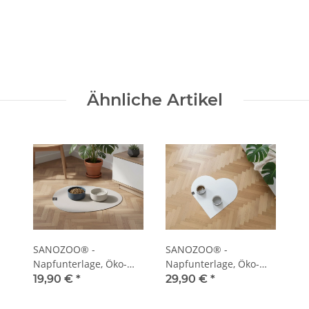
Ähnliche Artikel
SANOZOO® -
SANOZOO® -
Napfunterlage, Öko-
Napfunterlage, Öko-
Tex, Tropfen
Tex, Herz
19,90 €
*
29,90 €
*