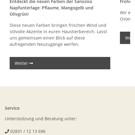
Entdeckt die neuen Farben der Sanozoo
Frohe 
Napfunterlage: Pflaume, Mangogelb und
Wir wü
Olivgrün!
Osterfe
Diese neuen Farben bringen frischen Wind und
stilvolle Akzente in euren Haustierbereich. Lasst
uns gemeinsam einen Blick auf diese
Weit
aufregenden Neuzugänge werfen.
Weiter
Service
Unterstützung und Beratung unter:
02831 / 12 13 696