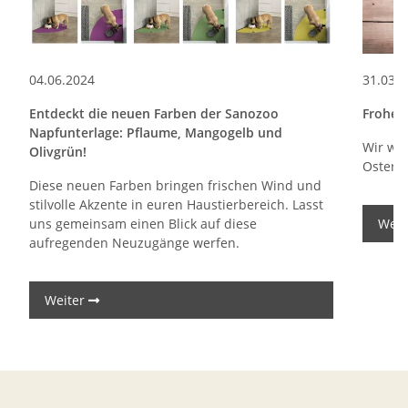
04.06.2024
31.03.
Entdeckt die neuen Farben der Sanozoo
Frohe 
Napfunterlage: Pflaume, Mangogelb und
Wir wü
Olivgrün!
Osterfe
Diese neuen Farben bringen frischen Wind und
stilvolle Akzente in euren Haustierbereich. Lasst
uns gemeinsam einen Blick auf diese
Weit
aufregenden Neuzugänge werfen.
Weiter