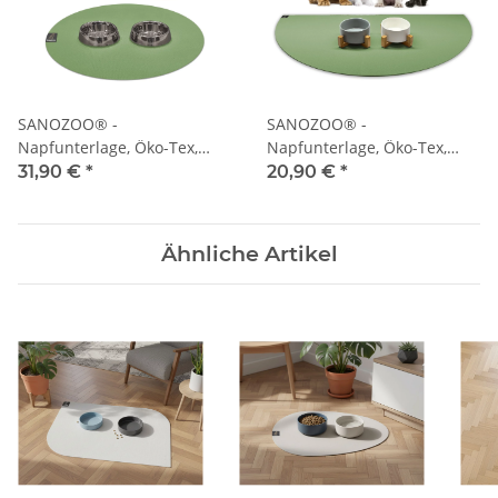
SANOZOO® -
SANOZOO® -
Napfunterlage, Öko-Tex,
Napfunterlage, Öko-Tex,
Rund 60 cm Olivgrün
Halbrund 30 x 60 cm
31,90 €
*
20,90 €
*
Olivgrün
Ähnliche Artikel