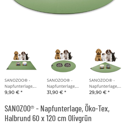
SANOZOO® -
SANOZOO® -
SANOZOO® -
Napfunterlage,
Napfunterlage,
Napfunterlage,
Öko-Tex,
Öko-Tex, Rund
Öko-Tex,
9,90 €
*
31,90 €
*
29,90 €
*
Rechteckig 30 x
60 cm Olivgrün
Eckrund 60 x 60
40 cm Olivgrün
cm Olivgrün
SANOZOO® - Napfunterlage, Öko-Tex,
Halbrund 60 x 120 cm Olivgrün