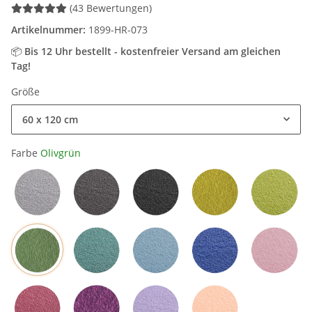
(43 Bewertungen)
Artikelnummer:
1899-HR-073
📦
Bis 12 Uhr bestellt - kostenfreier Versand am gleichen
Tag!
Größe
60 x 120 cm
Farbe
Olivgrün
Hellgrau
Grau
Schwarz
Mangogelb
Grün
Olivgrün
Petrol
Hellblau
Blau
Rosa