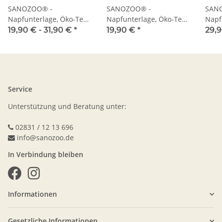
SANOZOO® -
SANOZOO® -
SAN
Napfunterlage, Öko-Tex,
Napfunterlage, Öko-Tex,
Napf
Blatt
Tropfen
Herz
19,90 € -
31,90 €
*
19,90 €
*
29,
Service
Unterstützung und Beratung unter:
02831 / 12 13 696
info@sanozoo.de
In Verbindung bleiben
Informationen
Gesetzliche Informationen