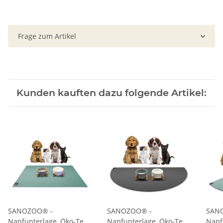
Frage zum Artikel
Kunden kauften dazu folgende Artikel:
SANOZOO® -
SANOZOO® -
SAN
Napfunterlage, Öko-Tex,
Napfunterlage, Öko-Tex,
Napf