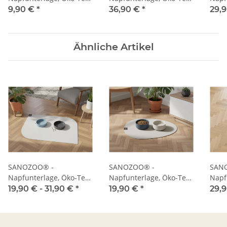
Rechteckig 30 x 40 cm
Halbrund 40 x 80 cm
Eckr
9,90 €
*
36,90 €
*
29,
Petrol
Grau
Petro
Ähnliche Artikel
SANOZOO® -
SANOZOO® -
SAN
Napfunterlage, Öko-Tex,
Napfunterlage, Öko-Tex,
Napf
Blatt
Tropfen
Herz
19,90 € -
31,90 €
*
19,90 €
*
29,