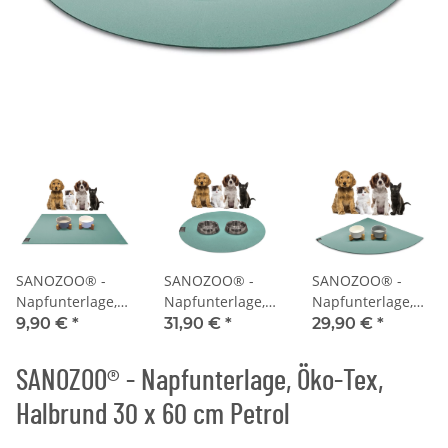
SANOZOO® -
SANOZOO® -
SANOZOO® -
Napfunterlage,
Napfunterlage,
Napfunterlage,
Öko-Tex,
Öko-Tex, Rund
Öko-Tex,
9,90 €
*
31,90 €
*
29,90 €
*
Rechteckig 30 x
60 cm Petrol
Eckrund 60 x 60
40 cm Petrol
cm Petrol
SANOZOO® - Napfunterlage, Öko-Tex,
Halbrund 30 x 60 cm Petrol