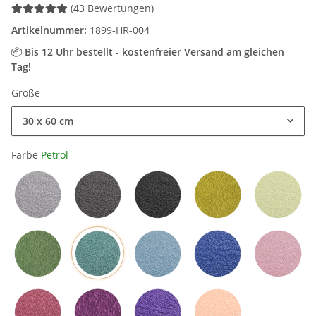
(43 Bewertungen)
Artikelnummer:
1899-HR-004
📦
Bis 12 Uhr bestellt - kostenfreier Versand am gleichen
Tag!
Größe
30 x 60 cm
Farbe
Petrol
Hellgrau
Grau
Schwarz
Mangogelb
Grün
Petrol
Olivgrün
Hellblau
Blau
Rosa