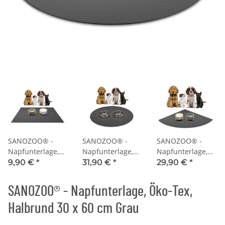
SANOZOO® -
SANOZOO® -
SANOZOO® -
Napfunterlage,
Napfunterlage,
Napfunterlage,
Öko-Tex,
Öko-Tex, Rund
Öko-Tex,
9,90 €
*
31,90 €
*
29,90 €
*
Rechteckig 30 x
60 cm Grau
Eckrund 60 x 60
40 cm Grau
cm Grau
SANOZOO® - Napfunterlage, Öko-Tex,
Halbrund 30 x 60 cm Grau