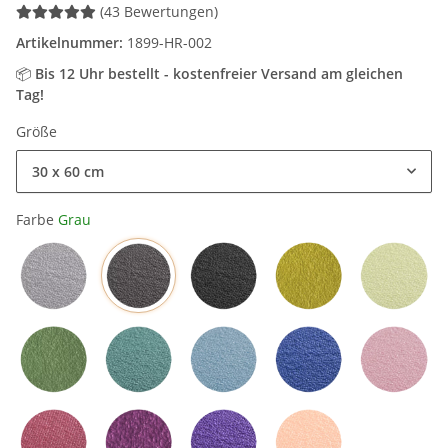
(43 Bewertungen)
Artikelnummer:
1899-HR-002
📦
Bis 12 Uhr bestellt - kostenfreier Versand am gleichen
Tag!
Größe
30 x 60 cm
Farbe
Grau
Grau
Hellgrau
Schwarz
Mangogelb
Grün
Olivgrün
Petrol
Hellblau
Blau
Rosa