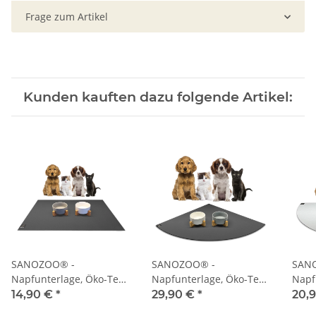
Frage zum Artikel
Kunden kauften dazu folgende Artikel:
SANOZOO® -
SANOZOO® -
SAN
Napfunterlage, Öko-Tex,
Napfunterlage, Öko-Tex,
Napf
Rechteckig 40 x 60 cm
Eckrund 60 x 60 cm Grau
Halb
14,90 €
*
29,90 €
*
20,
Grau
Hell