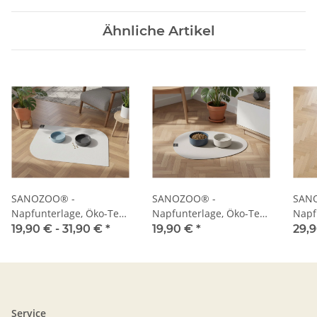
Ähnliche Artikel
SANOZOO® -
SANOZOO® -
SAN
Napfunterlage, Öko-Tex,
Napfunterlage, Öko-Tex,
Napf
Blatt
Tropfen
Herz
19,90 € -
31,90 €
*
19,90 €
*
29,
Service